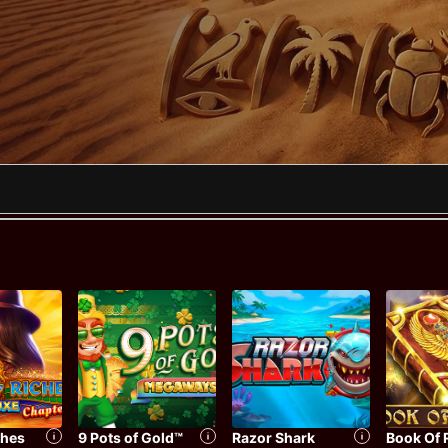
ches
9 Pots of Gold™
Razor Shark
Book Of 