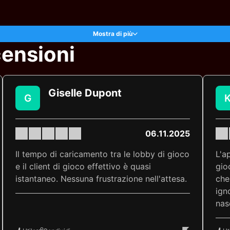
Mostra di più
censioni
Giselle Dupont
G
06.11.2025
Il tempo di caricamento tra le lobby di gioco
L'a
e il client di gioco effettivo è quasi
gio
istantaneo. Nessuna frustrazione nell'attesa.
che
ign
nas