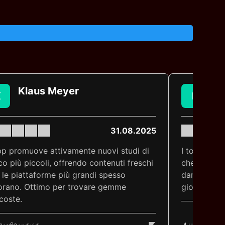
Klaus Meyer
Iv
K
I
31.08.2025
pp promuove attivamente nuovi studi di
I tornei esc
co più piccoli, offrendo contenuti freschi
che organi
 le piattaforme più grandi spesso
danno un va
orano. Ottimo per trovare gemme
giocatori d
coste.