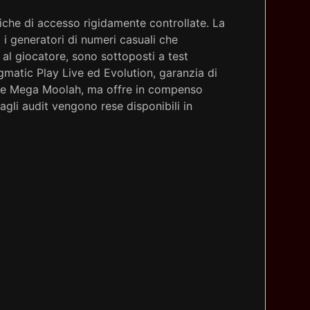
tiche di accesso rigidamente controllate. La
 i generatori di numeri casuali che
o al giocatore, sono sottoposti a test
agmatic Play Live ed Evolution, garanzia di
come Mega Moolah, ma offre in compenso
agli audit vengono rese disponibili in