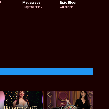
l
Megaways
Epic Bloom
PragmaticPlay
Quickspin