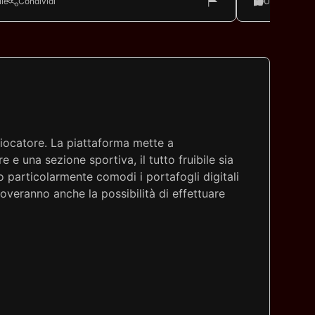
ile
Condividi
Utile
Condi
giocatore. La piattaforma mette a
e e una sezione sportiva, il tutto fruibile sia
no particolarmente comodi i portafogli digitali
troveranno anche la possibilità di effettuare