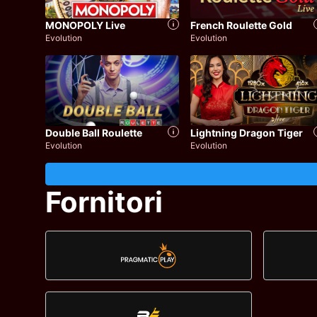
MONOPOLY Live
French Roulette Gold
Evolution
Evolution
Double Ball Roulette
Lightning Dragon Tiger
Evolution
Evolution
Fornitori