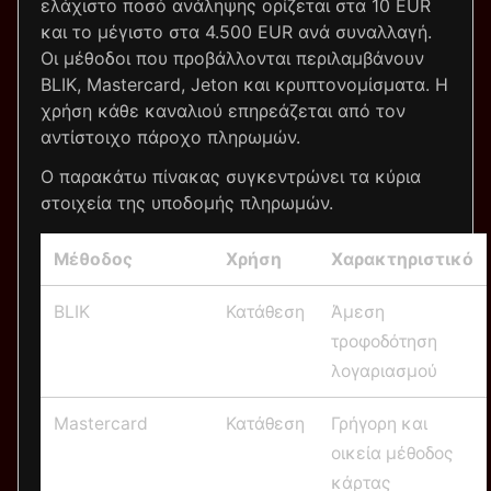
ελάχιστο ποσό ανάληψης ορίζεται στα 10 EUR
και το μέγιστο στα 4.500 EUR ανά συναλλαγή.
Οι μέθοδοι που προβάλλονται περιλαμβάνουν
BLIK, Mastercard, Jeton και κρυπτονομίσματα. Η
χρήση κάθε καναλιού επηρεάζεται από τον
αντίστοιχο πάροχο πληρωμών.
Ο παρακάτω πίνακας συγκεντρώνει τα κύρια
στοιχεία της υποδομής πληρωμών.
Μέθοδος
Χρήση
Χαρακτηριστικό
BLIK
Κατάθεση
Άμεση
τροφοδότηση
λογαριασμού
Mastercard
Κατάθεση
Γρήγορη και
οικεία μέθοδος
κάρτας