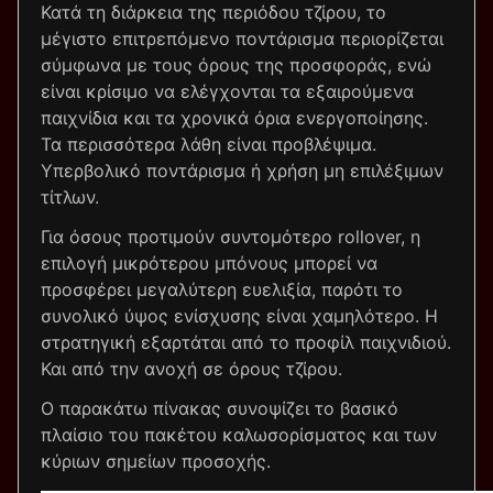
Κατά τη διάρκεια της περιόδου τζίρου, το
μέγιστο επιτρεπόμενο ποντάρισμα περιορίζεται
σύμφωνα με τους όρους της προσφοράς, ενώ
είναι κρίσιμο να ελέγχονται τα εξαιρούμενα
παιχνίδια και τα χρονικά όρια ενεργοποίησης.
Τα περισσότερα λάθη είναι προβλέψιμα.
Υπερβολικό ποντάρισμα ή χρήση μη επιλέξιμων
τίτλων.
Για όσους προτιμούν συντομότερο rollover, η
επιλογή μικρότερου μπόνους μπορεί να
προσφέρει μεγαλύτερη ευελιξία, παρότι το
συνολικό ύψος ενίσχυσης είναι χαμηλότερο. Η
στρατηγική εξαρτάται από το προφίλ παιχνιδιού.
Και από την ανοχή σε όρους τζίρου.
Ο παρακάτω πίνακας συνοψίζει το βασικό
πλαίσιο του πακέτου καλωσορίσματος και των
κύριων σημείων προσοχής.