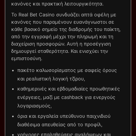
κανόνες και πρακτική λειτουργικότητα.
Το Real Bet Casino συνδυάζει απτά οφέλη με
κανόνες που παραμένουν ευανάγνωστοι σε
κάθε βασικό σημείο της διαδρομής του παίκτη,
από την εγγραφή μέχρι την πληρωμή και τη
διαχείριση προσφορών. Αυτή η προσέγγιση
δημιουργεί σταθερότητα. Και ενισχύει την
εμπιστοσύνη.
πακέτο καλωσορίσματος με σαφείς όρους
και ρεαλιστική λογική τζίρου,
καθημερινές και εβδομαδιαίες προωθητικές
ενέργειες, μαζί με cashback για ενεργούς
λογαριασμούς,
όρια και εργαλεία υπεύθυνου παιχνιδιού
διαθέσιμα απευθείας από το προφίλ,
γρήγορες επαληθεύσεις αναλήψεων και