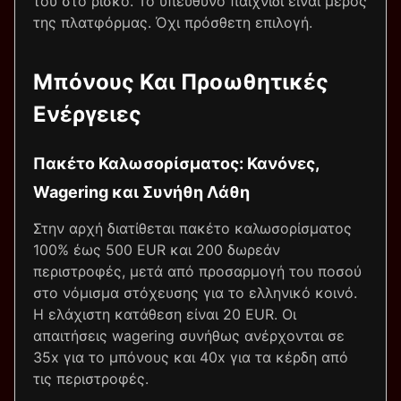
του στο ρίσκο. Το υπεύθυνο παιχνίδι είναι μέρος
της πλατφόρμας. Όχι πρόσθετη επιλογή.
Μπόνους Και Προωθητικές
Ενέργειες
Πακέτο Καλωσορίσματος: Κανόνες,
Wagering και Συνήθη Λάθη
Στην αρχή διατίθεται πακέτο καλωσορίσματος
100% έως 500 EUR και 200 δωρεάν
περιστροφές, μετά από προσαρμογή του ποσού
στο νόμισμα στόχευσης για το ελληνικό κοινό.
Η ελάχιστη κατάθεση είναι 20 EUR. Οι
απαιτήσεις wagering συνήθως ανέρχονται σε
35x για το μπόνους και 40x για τα κέρδη από
τις περιστροφές.