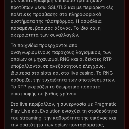
με κρυπτογράφηση επιπέδου τραπεζικών
προτύπων μέσω SSL/TLS και με περιοριστικές
πολιτικές πρόσβασης στα πληροφοριακά
συστήματα της πλατφόρμας. Η ασφάλεια
παραμένει βασικός άξονας. Το ίδιο και η
ακεραιότητα των συναλλαγών.
Τα παιχνίδια προέρχονται από
αναγνωρισμένους παρόχους λογισμικού, των
οποίων οι μηχανισμοί RNG και οι δείκτες RTP
υποβάλλονται σε ανεξάρτητους ελέγχους,
ιδιαίτερα στα slots και στο live casino. Το RNG
καθορίζει την τυχαιότητα των αποτελεσμάτων.
Το RTP εκφράζει το θεωρητικό ποσοστό
επιστροφής σε βάθος χρόνου.
Στο live περιβάλλον, η συνεργασία με Pragmatic
Play Live και Evolution ενισχύει τη σταθερότητα
του streaming, την καθαρότητα της εικόνας και
την ορατότητα των ορίων πονταρίσματος,