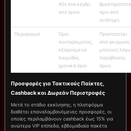
40x στα κέρδη
δραστηριότητα
από spins
πριν από
ανάληψη
Περιορισμοί
Όριο
Προστατεύει
πονταρίσματος,
από ακύρωση
εξαιρούμενα
μπόνους λόγω
παιχνίδια,
παραβίασης
χρονικά όρια
όρων
Προσφορές για Τακτικούς Παίκτες,
Cashback και Δωρεάν Περιστροφές
Μετά το στάδιο εκκίνησης, η πλατφόρμα
διαθέτει επαναλαμβανόμενες προσφορές, οι
οποίες περιλαμβάνουν cashback έως 15% για
ανώτερα VIP επίπεδα, εβδομαδιαία πακέτα