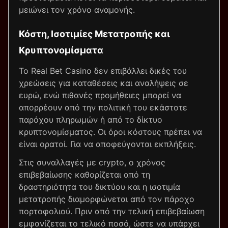
μειώνει τον χρόνο αναμονής.
Κόστη, Ισοτιμίες Μετατροπής και
Κρυπτονομίσματα
Το Real Bet Casino δεν επιβάλλει δικές του
χρεώσεις για καταθέσεις και αναλήψεις σε
ευρώ, ενώ πιθανές προμήθειες μπορεί να
απορρέουν από την πολιτική του εκάστοτε
παρόχου πληρωμών ή από το δίκτυο
κρυπτονομίσματος. Οι όροι κόστους πρέπει να
είναι ορατοί. Για να αποφεύγονται εκπλήξεις.
Στις συναλλαγές με crypto, ο χρόνος
επιβεβαίωσης καθορίζεται από τη
δραστηριότητα του δικτύου και η ισοτιμία
μετατροπής διαμορφώνεται από τον πάροχο
πορτοφολιού. Πριν από την τελική επιβεβαίωση
εμφανίζεται το τελικό ποσό, ώστε να υπάρχει