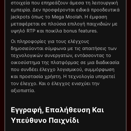
στοιχεία που επηρεάζουν άμεσα τη λειτουργική
εμπειρία. Δεν προσφέρονται ειδικά προοδευτικά
jackpots όπως το Mega Moolah. Η έμφαση
μεταφέρεται σε πλούσια επιλογή παιχνιδιών με
υψηλό RTP και ποικίλα bonus features.
Οι πληροφορίες για τους ελέγχους
δημοσιεύονται σύμφωνα με τις απαιτήσεις των
τεχνολογικών συνεργατών, εντάσσοντας το
οικοσύστημα της πλατφόρμας σε μια διαδικασία
που συνδέει έλεγχο λογισμικού, συμμόρφωση
και προστασία χρήστη. Η τεχνολογία υπηρετεί
τον έλεγχο. Και ο έλεγχος ενισχύει την
αξιοπιστία.
Εγγραφή, Επαλήθευση Και
Υπεύθυνο Παιχνίδι