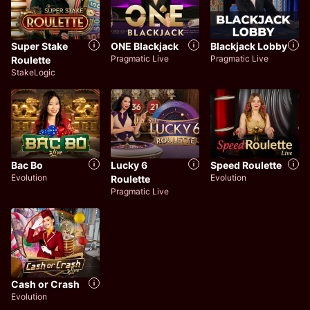
Super Stake
ONE Blackjack
Blackjack Lobby
Pragmatic Live
Pragmatic Live
Roulette
StakeLogic
Bac Bo
Lucky 6
Speed Roulette
Evolution
Evolution
Roulette
Pragmatic Live
Cash or Crash
Evolution