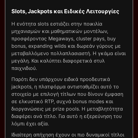
Slots, Jackpots και Ειδικές Λειτουργίες
Η ενότητα slots εστιάζει στην ποικιλία
μηχανισμών και μαθηματικών μοντέλων,
προσφέροντας Megaways, cluster pays, buy
bonus, expanding wilds και δωρεάν γύρους με
μεταβαλλόμενο πολλαπλασιαστή. Η γκάμα είναι
μεγάλη. Και καλύπτει διαφορετικά στυλ
παιχνιδιού.
Παρότι δεν υπάρχουν ειδικά προοδευτικά
jackpots, η πλατφόρμα αντισταθμίζει αυτό το
στοιχείο με επιλογή τίτλων που δίνουν έμφαση
σε ελκυστικό RTP, συχνά bonus modes και
διοργανώσεις με prize pools. Η μεταβλητότητα
διαφέρει ανά τίτλο. Για αυτό η εξερεύνηση του
λόμπι έχει αξία.
Ιδιαίτερη απήχηση έχουν οι πιο δυναμικοί τίτλοι