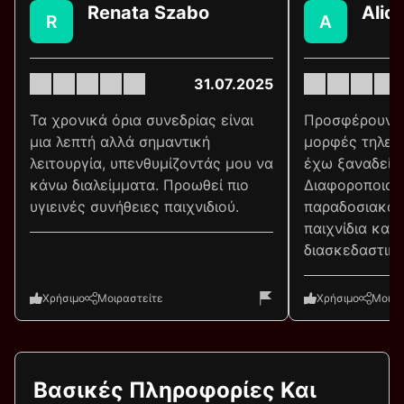
Renata Szabo
Alic
R
A
31.07.2025
Τα χρονικά όρια συνεδρίας είναι
Προσφέρουν μ
μια λεπτή αλλά σημαντική
μορφές τηλεπα
λειτουργία, υπενθυμίζοντάς μου να
έχω ξαναδεί α
κάνω διαλείμματα. Προωθεί πιο
Διαφοροποιού
υγιεινές συνήθειες παιχνιδιού.
παραδοσιακά 
παιχνίδια και 
διασκεδαστικό
Χρήσιμο
Μοιραστείτε
Χρήσιμο
Μοιρα
Βασικές Πληροφορίες Και